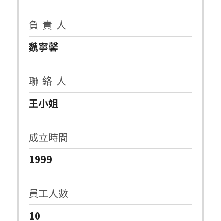
負 責 人
魏寧馨
聯 絡 人
王小姐
成立時間
1999
員工人數
10