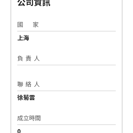
公司資訊
國 家
上海
負 責 人
聯 絡 人
徐菊雲
成立時間
0