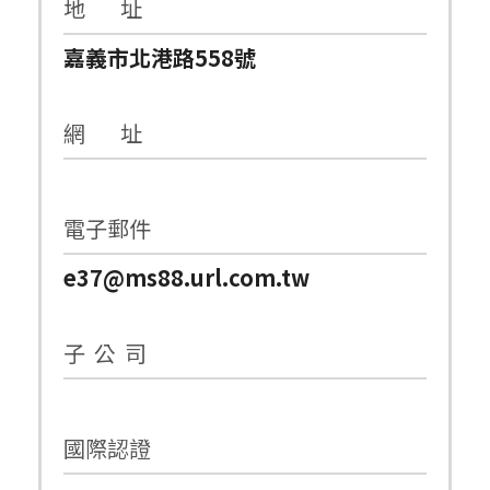
地 址
嘉義市北港路558號
網 址
電子郵件
e37@ms88.url.com.tw
子 公 司
國際認證