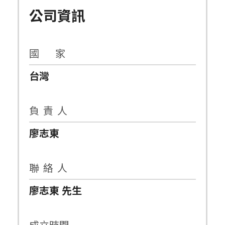
公司資訊
國 家
台灣
負 責 人
廖志東
聯 絡 人
廖志東 先生
成立時間