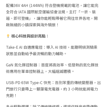
配備36V 4AH (144Wh) 符合登機規範的電池，讓它能完
全符合 IATA 國際航空運輸協會法規，主打「一折、裝
箱、即可登機」，讓你能輕鬆帶著它飛往世界各地，開
啟無縫的小鎮探索與海外騎旅！
核心科技與設計亮點：
Take-E AI 自適應電控：導入 AI 技術，能聰明偵測騎乘
狀態並自動給予最流暢的動力輔助。
GaN 氮化鎵控制器：首度將高效率、低發熱的氮化鎵技
術應用在單車控制器上，大幅縮減體積。
USB-PD 65W Type-C 快充：告別笨重的傳統變壓器，出
門旅行只要帶上一顆筆電充電器，約 3 小時就能將電力
充飽！
多元驅動選擇：除了傳統鏈條版，還提供靜音皮帶傳動