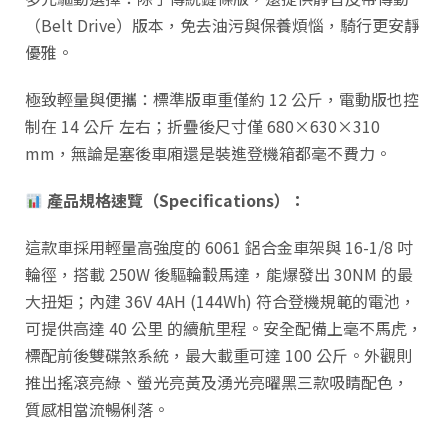
（Belt Drive）版本，免去油污與保養煩惱，騎行更安靜
優雅。
極致輕量與便攜：標準版車重僅約 12 公斤，電動版也控
制在 14 公斤 左右；折疊後尺寸僅 680×630×310
mm，無論是塞後車廂還是裝進登機箱都毫不費力。
產品規格速覽（Specifications）：
這款車採用輕量高強度的 6061 鋁合金車架與 16-1/8 吋
輪徑，搭載 250W 後驅輪轂馬達，能爆發出 30NM 的最
大扭矩；內建 36V 4AH (144Wh) 符合登機規範的電池，
可提供高達 40 公里 的續航里程。安全配備上毫不馬虎，
標配前後雙碟煞系統，最大載重可達 100 公斤。外觀則
推出搖滾亮綠、螢光亮黃及湧光亮曜黑三款吸睛配色，
質感相當流暢俐落。