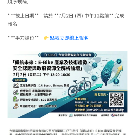
順序候補）
* **截止日期**｜請於 **7月2日 (四) 中午12點前** 完成
報名
* **手刀搶位**｜
點我立即線上報名