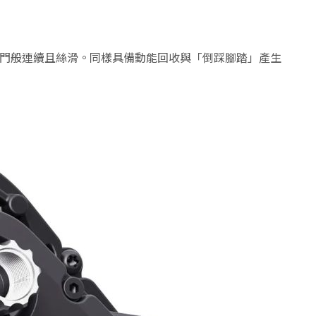
車油門般連續且絲滑。同樣具備動能回收與「倒踩腳踏」產生