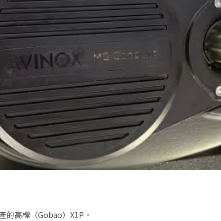
產的高標（Gobao）X1P。