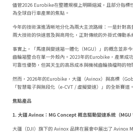
儘管2026 Eurobike在整體規模上明顯縮減，且部
為全球自行車產業的焦點。
今年的技術演進清晰地分化為兩大主流路線：一是針對高負
兩大技術的快速普及與商用化，正對傳統的外掛式傳動系
事實上，「馬達與變速箱一體化（MGU）」的概念並非今年憑空
齒輪箱整合在單一外殼內。2023年的Eurobike，產
可靠性優勢，但其天生的高昂成本與機械齒輪換檔時的物
然而，2026年的Eurobike，大疆（Avinox）
「智慧電子與無段化（e-CVT / 虛擬變速）」的全新賽道
焦點產品
1. 大疆 Avinox：MG Concept 概念驅動變速系統（M
大疆（DJI）旗下的 Avinox 品牌在展會中展出了 Avinox MG C