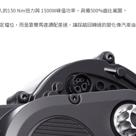
150 Nm扭力與 1500W峰值功率，具備500%齒比範圍。
沒有固定檔位，而是靠雙馬達調配差速，讓踩踏回轉速的變化像汽