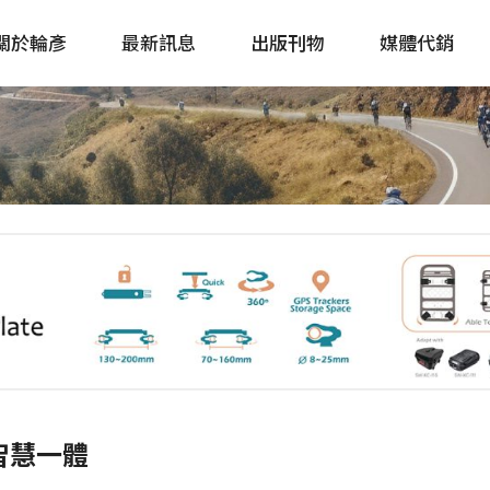
關於輪彥
最新訊息
出版刊物
媒體代銷
自行車&電動車市場快訊
單車誌 Cycling 
Bike & E-Bike Market
簡體版 單車志 Bicy
Update
戶外探索 Outsid
主題書籍
「智慧一體