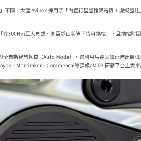
箱」不同，大疆 Avinox 採用了「內置行星齒輪雙電機 + 虛擬齒比
300Nm巨大負載、甚至靜止狀態下皆可換檔」，且換檔時間小於
動智慧換檔（Auto Mode），還利用馬達回饋延伸出機械式馬達
yon、Mondraker、Commencal等頂級eMTB 研發平台上實