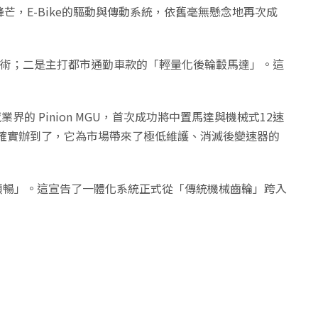
鋒芒，E-Bike的驅動與傳動系統，依舊毫無懸念地再次成
」技術；二是主打都市通勤車款的「輕量化後輪轂馬達」。這
的 Pinion MGU，首次成功將中置馬達與機械式12速
on 確實辦到了，它為市場帶來了極低維護、消滅後變速器的
換檔更順暢」。這宣告了一體化系統正式從「傳統機械齒輪」跨入