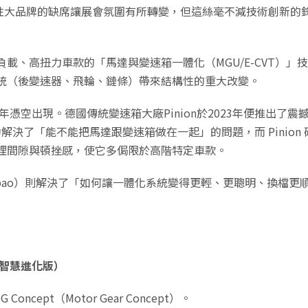
分指標性大品牌的缺席讓展會氛圍有所轉變，但這絲毫不減技術創新的
載、高扭力車款的「馬達與變速箱一體化（MGU/E-CVT）
統（後變速器、飛輪、鏈條）帶來結構性的重大改變。
出現。德國傳統變速箱大廠Pinion於2023年便推出了震撼業界
業成功解決了「能不能把馬達跟變速箱做在一起」的問題，而 Pini
理間隙與頓挫感，使它多侷限於高階特定車款。
與高標（Gobao）則解決了「如何讓一體化系統變得更輕、更聰明、
。
GU 智慧進化版）
oncept（Motor Gear Concept）。