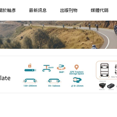
關於輪彥
最新訊息
出版刊物
媒體代銷
自行車&電動車市場快訊
單車誌 Cycling 
Bike & E-Bike Market
簡體版 單車志 Bicy
Update
戶外探索 Outsid
主題書籍