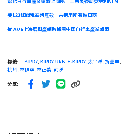
彰化自行車產業鏈躍上國際 王惠美參訪奧地利KTM
美122條關稅被判無效 未適用所有進口商
從2026上海展與產銷數據看中國自行車產業轉型
標籤:
BIRDY
,
BIRDY URB
,
E-BIRDY
,
太平洋
,
折疊車
,
杭州
,
林伊華
,
林正義
,
武漢
分享: