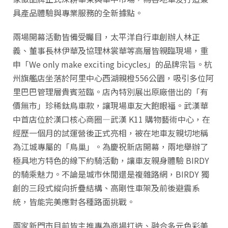
具產品體驗與專業服務的全新據點。
兩場開幕活動皆備受矚目，太平洋自行車創辦人林正
義、董事長林伊華及協理林裳華等高層皆親臨現場，重
申「We only make exciting bicycles」的品牌宗旨。杭
州旗艦店坐落於阿里中心西湖親橙556公園，吸引多位阿
里巴巴管理層貴賓蒞臨。店內特別展出原廠借出的「有
價無市」珍稀鈦鳥車款，讓現場車友大飽眼福。武漢華
中首店位於漢口核心商圈—武漢 K11 購物藝術中心，在
經歷一個月的試運營後正式亮相，被在地車友親切地稱
為江城專屬的「鳥巢」。為慶祝新店開幕，兩地舉辦了
極具地方特色的線下約騎活動，讓車友親身體驗 BIRDY
的騎乘魅力。不論是城市休閒還是複雜路網，BIRDY 獨
創的三段式縱向折疊結構、高剛性車架及前後避震系
統，皆能完美應對各種路面挑戰。
兩家新門市目前皆主推專為商場打造、融合多元色彩美