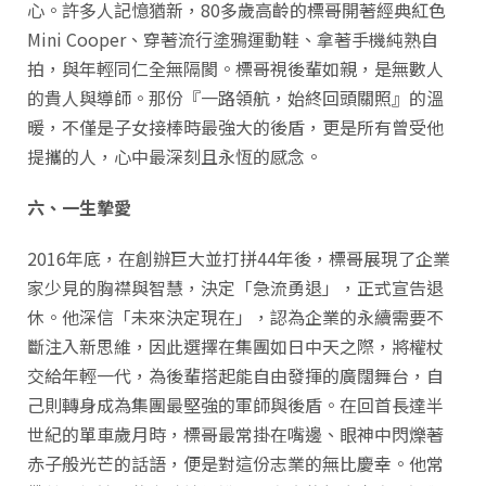
心。許多人記憶猶新，80多歲高齡的標哥開著經典紅色
Mini Cooper、穿著流行塗鴉運動鞋、拿著手機純熟自
拍，與年輕同仁全無隔閡。標哥視後輩如親，是無數人
的貴人與導師。那份『一路領航，始終回頭關照』的溫
暖，不僅是子女接棒時最強大的後盾，更是所有曾受他
提攜的人，心中最深刻且永恆的感念。
六、一生摯愛
2016年底，在創辦巨大並打拼44年後，標哥展現了企業
家少見的胸襟與智慧，決定「急流勇退」，正式宣告退
休。他深信「未來決定現在」，認為企業的永續需要不
斷注入新思維，因此選擇在集團如日中天之際，將權杖
交給年輕一代，為後輩搭起能自由發揮的廣闊舞台，自
己則轉身成為集團最堅強的軍師與後盾。在回首長達半
世紀的單車歲月時，標哥最常掛在嘴邊、眼神中閃爍著
赤子般光芒的話語，便是對這份志業的無比慶幸。他常