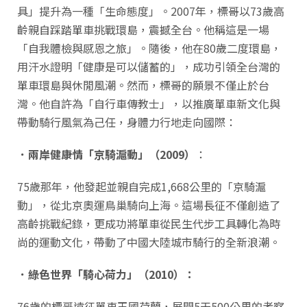
具」提升為一種「生命態度」。2007年，標哥以73歲高
齡親自踩踏單車挑戰環島，震撼全台。他稱這是一場
「自我體檢與感恩之旅」。隨後，他在80歲二度環島，
用汗水證明「健康是可以儲蓄的」，成功引領全台灣的
單車環島與休閒風潮。然而，標哥的願景不僅止於台
灣。他自許為「自行車傳教士」，以推廣單車新文化與
帶動騎行風氣為己任，身體力行地走向國際：
．兩岸健康情「京騎滬動」（2009
）
：
75歲那年，他發起並親自完成1,668公里的「京騎滬
動」，從北京奧運鳥巢騎向上海。這場長征不僅創造了
高齡挑戰紀錄，更成功將單車從民生代步工具轉化為時
尚的運動文化，帶動了中國大陸城市騎行的全新浪潮。
．綠色世界「騎心荷力」（2010
）：
76歲的標哥遠征單車王國荷蘭，展開5天500公里的考察