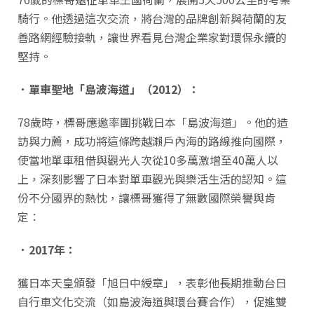
騎行。他透過這次交流，將台灣的品牌創新與荷蘭的友
善路網經驗接軌，讓世界看見台灣企業家對環保永續的
堅持。
．單車聖地「島波海道」（2012
）：
78歲時，標哥應邀率團挑戰日本「島波海道」。他的造
訪與力薦，成功將這條跨越瀨戶內海的路線推向國際，
使當地單車租借與觀光人次從10多萬激增至40萬人以
上，深刻影響了日本對單車觀光與樂活生活的認知。這
份不分國界的熱忱，讓標哥獲得了無數國際榮譽與肯
定：
．2017
年：
獲日本天皇頒發「旭日中綬章」，表彰他長期推動台日
自行車文化交流（如島波海道與環台賽合作），促進雙