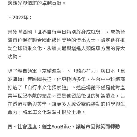
邊觀光與情誼的卓越貢獻。
．2022
年：
榮獲聯合國「世界自行車日特別終身成就獎」，成為台
灣首位獲得聯合國此級別獎項的傑出人士，肯定他在推
動全球騎乘文化、永續交通與增進人類健康方面的偉大
功勳。
除了親自領軍「京騎滬動」、「騎心荷力」與日本「島
波海道」等跨國長征，他更耗時多年，在台中中科總部
打造了「自行車文化探索館」。這座場館不僅是他對產
業半世紀奉獻的結晶，更是他留給後世的知識遺產，旨
在透過互動與美學，讓更多人感受雙輪轉動的科學與生
命力，將單車文化深深扎根於土地。
四、社會溫度：催生YouBike
，讓城市因微笑而轉動