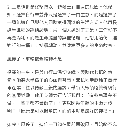
這正是標哥始終堅持以「傳教士」自居的原因。他深
知，選擇自行車並非只是選擇了一門生意，而是選擇了
一種能讓自己與他人同時獲得圓滿的生活方式。他用長
達半世紀的踩踏證明：當一個人選對了志業，工作就不
再是消耗，而是生命能量的無盡循環。他想用這份「選
對行的幸福」，持續轉動、並改寫更多人的生命故事。
風停了，車輪依舊輪轉不息
標哥的一生，是與自行車深切交織、與時代共振的傳
奇。他將大半輩子的心血與智慧，無私地奉獻給了自行
車產業，並以傳教士般的虔誠，帶領大眾領略雙輪騎行
的無限樂趣。他用身體力行告訴我們：「有些事現在不
做，一輩子都不會做了」；更以跨越年齡的生命力證
明：「健康是可以儲蓄的，而騎車就是最好的存摺。」
如今，風停了，這位一直騎在最前面破風、且始終不忘