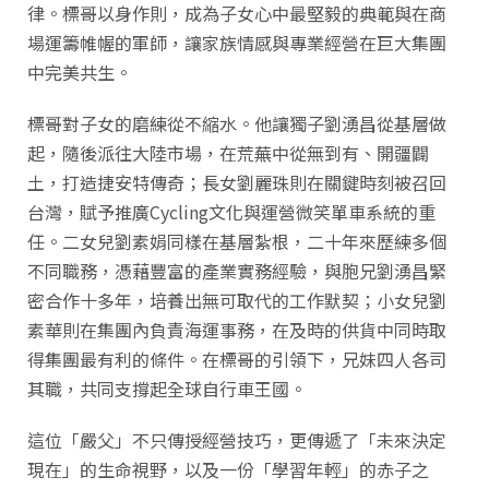
律。標哥以身作則，成為子女心中最堅毅的典範與在商
場運籌帷幄的軍師，讓家族情感與專業經營在巨大集團
中完美共生。
標哥對子女的磨練從不縮水。他讓獨子劉湧昌從基層做
起，隨後派往大陸市場，在荒蕪中從無到有、開疆闢
土，打造捷安特傳奇；長女劉麗珠則在關鍵時刻被召回
台灣，賦予推廣Cycling文化與運營微笑單車系統的重
任。二女兒劉素娟同樣在基層紮根，二十年來歷練多個
不同職務，憑藉豐富的產業實務經驗，與胞兄劉湧昌緊
密合作十多年，培養出無可取代的工作默契；小女兒劉
素華則在集團內負責海運事務，在及時的供貨中同時取
得集團最有利的條件。在標哥的引領下，兄妹四人各司
其職，共同支撐起全球自行車王國。
這位「嚴父」不只傳授經營技巧，更傳遞了「未來決定
現在」的生命視野，以及一份「學習年輕」的赤子之