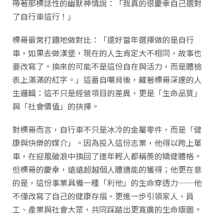
帶著那標誌性的幽默神情說：「我真的很慶幸自己選對
了自行車這行！」
標哥最常打趣地做對比：「還好當年選擇做的是自行
車，如果去做漢堡，現在的人生肯定大不相同，故事也
要改寫了。換來的可能不是這份自在與活力，而是體檢
表上滿滿的紅字。」這番自嘲背後，藏著標哥深邃的人
生邏輯：這不只是經營項目的差異，更是「生命品質」
與「社會價值」的抉擇。
對標哥而言，自行車不只是冰冷的金屬零件，而是「健
康與快樂的媒介」。因為投入這份志業，他得以跨上單
車，在迎風破浪中換回了連年輕人都稱羨的矯健體格。
但標哥的慶幸，遠遠超越個人體適能的獲得；他更在意
的是，這份事業具備一種「利他」的生命穿透力——他
不僅改寫了自己的健康存摺，更進一步引領家人、員
工、產業與社會大眾，共同踩踏出更寬廣的生命版圖。