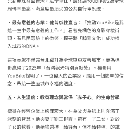
兒劉麗珠召回台灣，賦予重任，最終讓YouBike成為全球
周轉率最高、滿意度最頂尖的公共自行車系統。
．最有意義的志業：
他曾感性直言：「推動YouBike是我
這一生中最有意義的工作。」看著亮橘色的身影穿梭街
頭，看見民眾臉上的微笑，標哥將「騎乘文化」成功植
入城市的DNA。
這項貢獻不僅讓台北躍升為全球單車友善城市，更為標
哥贏得了2025年「台灣觀光特別貢獻獎」。標哥用
YouBike證明了，一位偉大的企業家，能用一個簡單的信
念，帶給一整座城市幸福的溫度。
五、人生溫度：教養理念與常保「赤子心」的生命哲學
標哥在經營企業上嚴謹宏大，在為父與為師上則充滿了
深刻的智慧。他與妻子劉王柳霞，育有一子三女，對於
子女的教養，他始終秉持「給舞台，但不給特權」的鐵