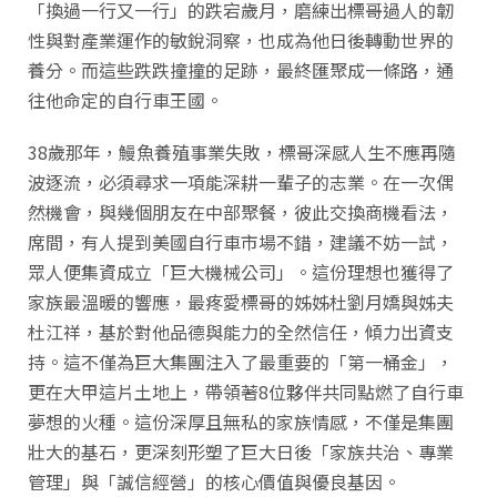
「換過一行又一行」的跌宕歲月，磨練出標哥過人的韌
性與對產業運作的敏銳洞察，也成為他日後轉動世界的
養分。而這些跌跌撞撞的足跡，最終匯聚成一條路，通
往他命定的自行車王國。
38歲那年，鰻魚養殖事業失敗，標哥深感人生不應再隨
波逐流，必須尋求一項能深耕一輩子的志業。在一次偶
然機會，與幾個朋友在中部聚餐，彼此交換商機看法，
席間，有人提到美國自行車市場不錯，建議不妨一試，
眾人便集資成立「巨大機械公司」。這份理想也獲得了
家族最溫暖的響應，最疼愛標哥的姊姊杜劉月嬌與姊夫
杜江祥，基於對他品德與能力的全然信任，傾力出資支
持。這不僅為巨大集團注入了最重要的「第一桶金」，
更在大甲這片土地上，帶領著8位夥伴共同點燃了自行車
夢想的火種。這份深厚且無私的家族情感，不僅是集團
壯大的基石，更深刻形塑了巨大日後「家族共治、專業
管理」與「誠信經營」的核心價值與優良基因。