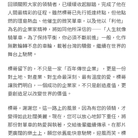
回頭關照大家的領騎者，已緩緩收起腳踏，完成了他在
人間最精彩的征程。雖然標哥已先行抵達終點，但他點
燃的環島熱血、他催生的微笑單車，以及他以「利他」
為名的企業家精神，將如同他所深信的——「人生就像
騎單車，為了保持平衡，你必須不斷前進」一般，化作
無數輪轉不息的車輪，載著台灣的驕傲，繼續在世界的
舞台上馳騁。
標哥留下的，不只是一家「百年傳世企業」，更是一份
對土地、對產業、對生命最深刻、最有溫度的愛。標哥
讓我們明白，一個成功的企業家，不只是創造產值，更
要創造足以改變世界的價值。
標哥，謝謝您。這一路上的風景，因為有您的領騎，才
變得如此壯闊美麗。現在，您可以放心地卸下重任，將
那份對單車的熱愛與執著，交給後輩繼續傳承。在那片
更廣闊的樂土上，願您依舊能快意馳騁，迎風而笑。標