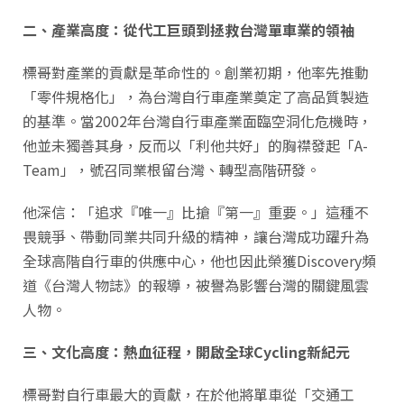
二、產業高度：從代工巨頭到拯救台灣單車業的領袖
標哥對產業的貢獻是革命性的。創業初期，他率先推動
「零件規格化」，為台灣自行車產業奠定了高品質製造
的基準。當2002年台灣自行車產業面臨空洞化危機時，
他並未獨善其身，反而以「利他共好」的胸襟發起「A-
Team」，號召同業根留台灣、轉型高階研發。
他深信：「追求『唯一』比搶『第一』重要。」這種不
畏競爭、帶動同業共同升級的精神，讓台灣成功躍升為
全球高階自行車的供應中心，他也因此榮獲Discovery頻
道《台灣人物誌》的報導，被譽為影響台灣的關鍵風雲
人物。
三、文化高度：熱血征程，開啟全球Cycling
新紀元
標哥對自行車最大的貢獻，在於他將單車從「交通工