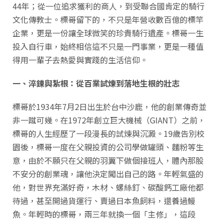
44年；從一位追求獲利的商人，到受聯合國肯定的騎行
文化傳教士。標哥留下的，不只是年營收數百億的標竿
企業，更是一份讓全球微笑的珍貴騎行遺產。標哥一生
投入自行車，始終相信這不只是一門事業，更是一種值
得用一輩子去熱愛與實踐的生活信仰。
一、淬鍊與紮根：從百業試煉到落地生根的壯志
標哥於1934年7月2日出生於台中沙鹿，他的創業傳奇並
非一蹴可幾。在1972年創立巨大機械（GIANT）之前，
標哥的人生經歷了一段漫長的試煉與沉澱。19歲告別校
園後，標哥一度在父親投資的公司學做罐頭、麵粉等生
意，由於不願只在父親的羽翼下做個接班人，體內那股
不安分的創業魂，讓他決定闖出自己的路。年輕氣盛的
他，對世界充滿好奇，木材、螺絲釘、碳酸鈣工廠他都
待過，甚至開過貨運行、賣過日本魚飼料，還養過鰻
魚。年輕時的標哥，兩三年就換一個「主修」，這段