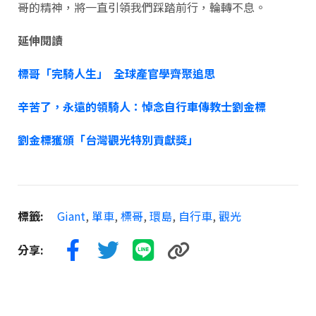
哥的精神，將一直引領我們踩踏前行，輪轉不息。
延伸閱讀
標哥「完騎人生」 全球產官學齊聚追思
辛苦了，永遠的領騎人：悼念自行車傳教士劉金標
劉金標獲頒「台灣觀光特別貢獻獎」
標籤:
Giant
,
單車
,
標哥
,
環島
,
自行車
,
觀光
分享: