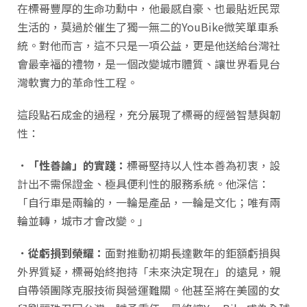
在標哥豐厚的生命功勳中，他最感自豪、也最貼近民眾
生活的，莫過於催生了獨一無二的YouBike微笑單車系
統。對他而言，這不只是一項公益，更是他送給台灣社
會最幸福的禮物，是一個改變城市體質、讓世界看見台
灣軟實力的革命性工程。
這段點石成金的過程，充分展現了標哥的經營智慧與韌
性：
．「性善論」的實踐：
標哥堅持以人性本善為初衷，設
計出不需保證金、極具便利性的服務系統。他深信：
「自行車是兩輪的，一輪是產品，一輪是文化；唯有兩
輪並轉，城市才會改變。」
．從虧損到榮耀：
面對推動初期長達數年的鉅額虧損與
外界質疑，標哥始終抱持「未來決定現在」的遠見，親
自帶領團隊克服技術與營運難關。他甚至將在美國的女