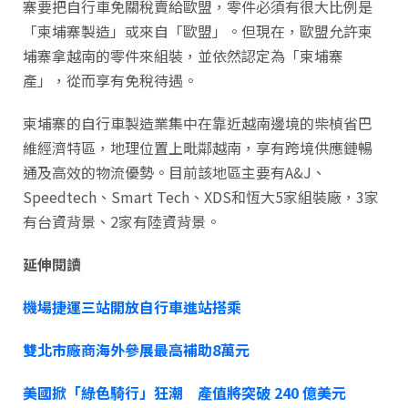
寨要把自行車免關稅賣給歐盟，零件必須有很大比例是
「柬埔寨製造」或來自「歐盟」。但現在，歐盟允許柬
埔寨拿越南的零件來組裝，並依然認定為「柬埔寨
產」，從而享有免稅待遇。
柬埔寨的自行車製造業集中在靠近越南邊境的柴楨省巴
維經濟特區，地理位置上毗鄰越南，享有跨境供應鏈暢
通及高效的物流優勢。目前該地區主要有A&J、
Speedtech、Smart Tech、XDS和恆大5家組裝廠，3家
有台資背景、2家有陸資背景。
延伸閱讀
機場捷運三站開放自行車進站搭乘
雙北市廠商海外參展最高補助8萬元
美國掀「綠色騎行」狂潮 產值將突破 240 億美元