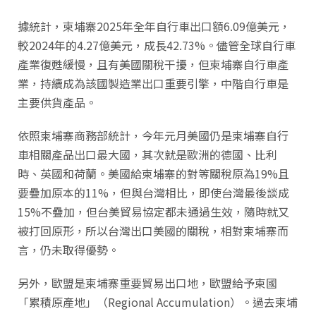
據統計，柬埔寨2025年全年自行車出口額6.09億美元，
較2024年的4.27億美元，成長42.73%。儘管全球自行車
產業復甦緩慢，且有美國關稅干擾，但柬埔寨自行車產
業，持續成為該國製造業出口重要引擎，中階自行車是
主要供貨產品。
依照柬埔寨商務部統計，今年元月美國仍是柬埔寨自行
車相關產品出口最大國，其次就是歐洲的德國、比利
時、英國和荷蘭。美國給柬埔寨的對等關稅原為19%且
要疊加原本的11%，但與台灣相比，即使台灣最後談成
15%不疊加，但台美貿易協定都未通過生效，隨時就又
被打回原形，所以台灣出口美國的關稅，相對柬埔寨而
言，仍未取得優勢。
另外，歐盟是柬埔寨重要貿易出口地，歐盟給予柬國
「累積原產地」（Regional Accumulation）。過去柬埔