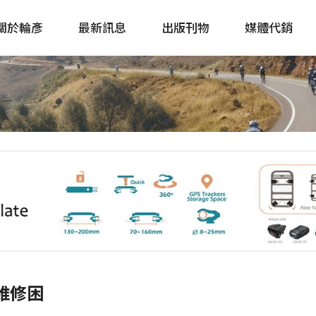
關於輪彥
最新訊息
出版刊物
媒體代銷
自行車&電動車市場快訊
單車誌 Cycling 
Bike & E-Bike Market
簡體版 單車志 Bicy
Update
戶外探索 Outsid
主題書籍
車維修困