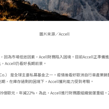
圖片來源／Accell
ell後，因為市場低迷因素，Acell財務陷入困境。目前Accel
，Accell仍看好長期前景。
berts & Co.） 是全球主要私募基金之一。疫情後看好歐洲自行車產業
迷期，在庫存過剩的困境下，Accell獲利能力受到考驗。
至10.09億歐元，年減22%，為此，Accell進行財務跟組織營運重組