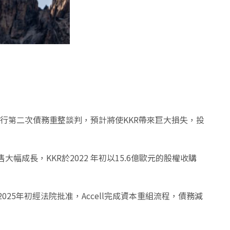
l正準備進行第二次債務重整談判，預計將使KKR帶來巨大損失，投
銷售大幅成長，KKR於2022 年初以15.6億歐元的股權收購
。2025年初經法院批准，Accell完成資本重組流程，債務減