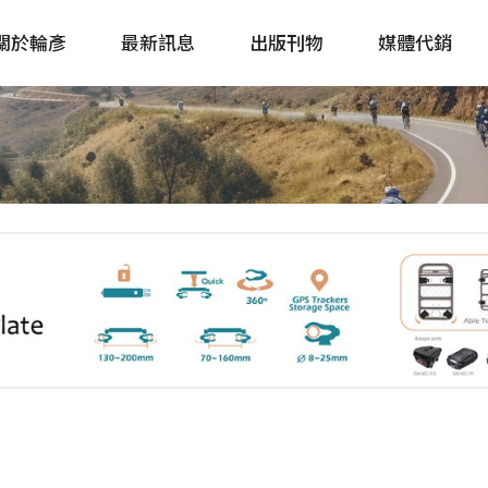
關於輪彥
最新訊息
出版刊物
媒體代銷
自行車&電動車市場快訊
單車誌 Cycling 
Bike & E-Bike Market
簡體版 單車志 Bicy
Update
戶外探索 Outsid
主題書籍