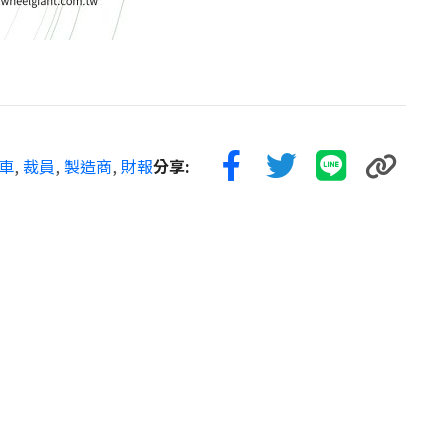
車
,
裁員
,
製造商
,
財報
分享: