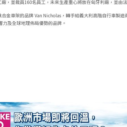
區工廠，並裁員160名員工，未來生產重心將放在匈牙利廠，並
車架的品牌 Van Nicholas，轉手給義大利高階自行車製造商 V
響力及全球地理佈局優勢的品牌。