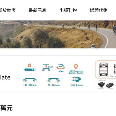
關於輪彥
最新訊息
出版刊物
媒體代銷
自行車&電動車市場快訊
單車誌 Cycling 
Bike & E-Bike Market
簡體版 單車志 Bicy
Update
戶外探索 Outsid
主題書籍
5萬元