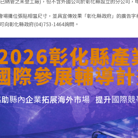
已納管之未登工廠)，但不含外國公司於彰化縣設立的分公司，
會場攤位張貼相當尺寸，並具宣傳效果「彰化縣政府」的廣告字
向彰化縣政府(04)753-1464詢問。