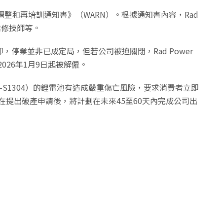
人調整和再培訓通知書》（WARN）。根據通知書內容，Rad
維修技師等。
，停業並非已成定局，但若公司被迫關閉，Rad Power
026年1月9日起被解僱。
HL-RP-S1304）的鋰電池有造成嚴重傷亡風險，要求消費者立即
ikes在提出破產申請後，將計劃在未來45至60天內完成公司出