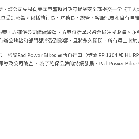
，11月初時，該公司先是向美國華盛頓州政府就業安全部提交一份《工
64個職位受到影響，包括執行長、財務長、總監、客服代表和自行車
可行的方案，以確保公司繼續營運，方案包括尋求資金挹注或收購。亦即
預計所有辦公地點和部門都將受到影響，且將永久關閉，所有員工將於2
強調Rad Power Bikes 電動自行車（型號 RP-1304 和 
將立即導致公司破產。 為了確保品牌的持續發展，Rad Power B