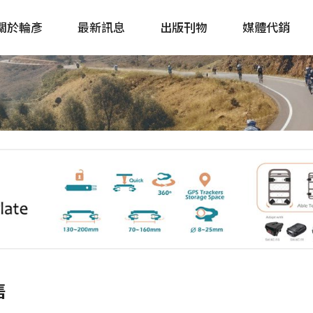
關於輪彥
最新訊息
出版刊物
媒體代銷
自行車&電動車市場快訊
單車誌 Cycling 
Bike & E-Bike Market
簡體版 單車志 Bicy
Update
戶外探索 Outsid
主題書籍
售