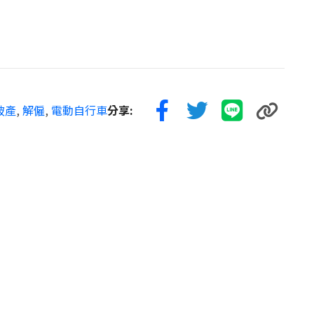
破產
,
解僱
,
電動自行車
分享: