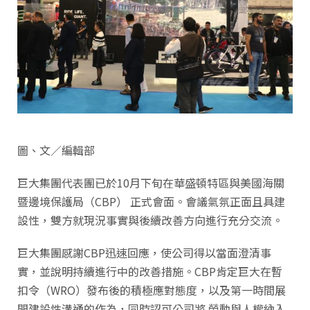
圖、文／編輯部
巨大集團代表團已於10月下旬在華盛頓特區與美國海關
暨邊境保護局（CBP） 正式會面。會議氣氛正面且具建
設性，雙方就現況事實與後續改善方向進行充分交流。
巨大集團感謝CBP迅速回應，使公司得以當面澄清事
實，並說明持續進行中的改善措施。CBP肯定巨大在暫
扣令（WRO）發布後的積極應對態度，以及第一時間展
開建設性溝通的作為，同時認可公司將 勞動與人權納入