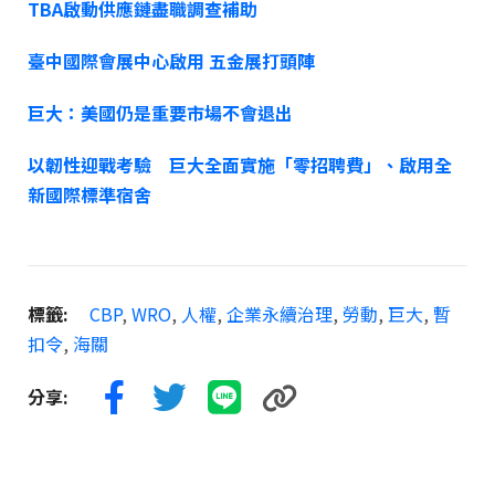
TBA啟動供應鏈盡職調查補助
臺中國際會展中心啟用 五金展打頭陣
巨大：美國仍是重要市場不會退出
以韌性迎戰考驗 巨大全面實施「零招聘費」、啟用全
新國際標準宿舍
標籤:
CBP
,
WRO
,
人權
,
企業永續治理
,
勞動
,
巨大
,
暫
扣令
,
海關
分享: