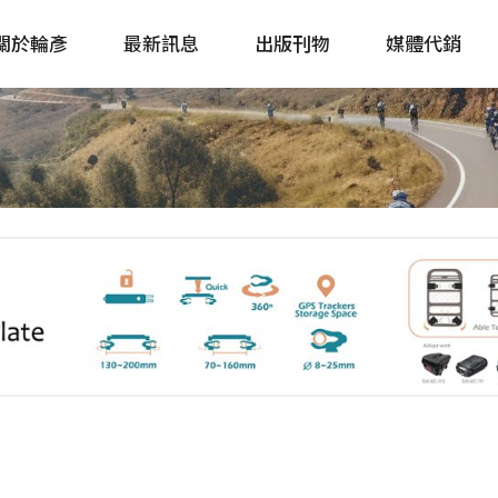
關於輪彥
最新訊息
出版刊物
媒體代銷
自行車&電動車市場快訊
單車誌 Cycling 
Bike & E-Bike Market
簡體版 單車志 Bicy
Update
戶外探索 Outsid
主題書籍