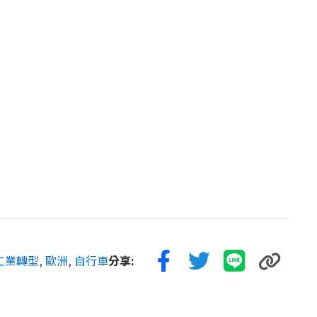
工業轉型
,
歐洲
,
自行車
分享: