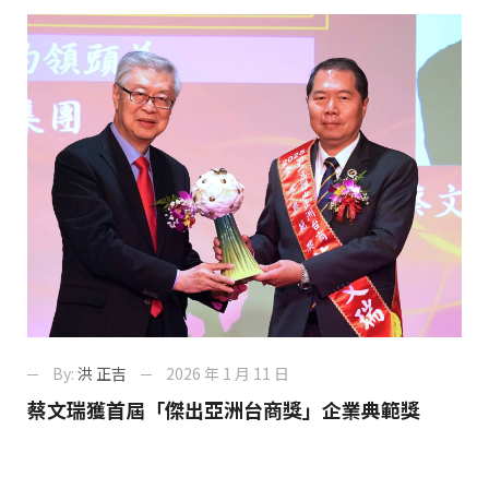
By:
洪 正吉
2026 年 1 月 11 日
蔡文瑞獲首屆「傑出亞洲台商獎」企業典範獎