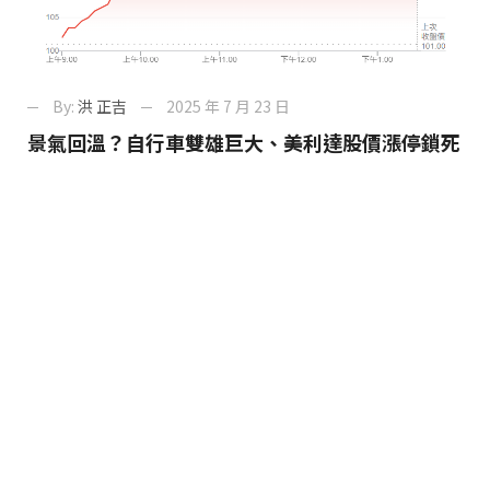
By:
洪 正吉
2025 年 7 月 23 日
景氣回溫？自行車雙雄巨大、美利達股價漲停鎖死