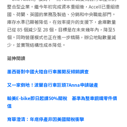
整合型企業。繼今年初完成資本重組後，Accell已重組德
國、荷蘭、英國的業務及製造、分銷和中央職能部門。
庫存水準已顯著降低，在效率提升的支援下，倉庫數量
已從 85 個減少至 28 個，目標是在未來幾年內，降至5
個。同時營運模式也正在進一步精簡，辦公地點數量減
少，並實現結構性成本降低。
延伸閱讀
墨西哥對中國大陸自行車展開反傾銷調查
又一家倒地！波蘭自行車巨頭7Anna申請破產
輸美E-bike即日起課50%關稅 基準為整車鋼鐵零件價
值
育華澄清：年底停產非因美國關稅衝擊