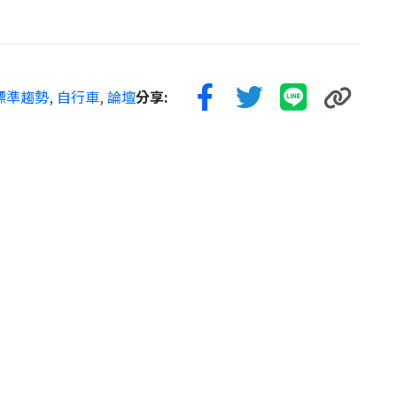
標準趨勢
,
自行車
,
論壇
分享: