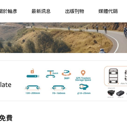
關於輪彥
最新訊息
出版刊物
媒體代銷
自行車&電動車市場快訊
單車誌 Cycling 
Bike & E-Bike Market
簡體版 單車志 Bicy
Update
戶外探索 Outsid
主題書籍
免費