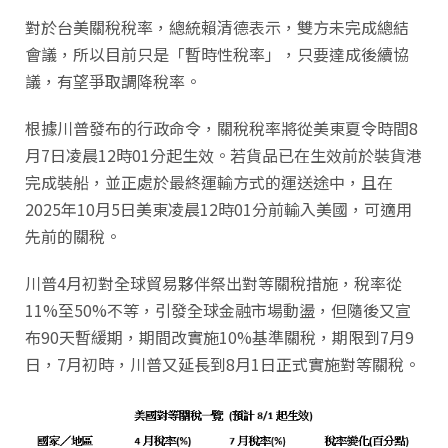
對於台美關稅稅率，總統賴清德表示，雙方未完成總結
會議，所以目前只是「暫時性稅率」，只要達成後續協
議，有望爭取調降稅率。
根據川普發布的行政命令，關稅稅率將從美東夏令時間8
月7日凌晨12時01分起生效。若貨品已在生效前於裝貨港
完成裝船，並正處於最終運輸方式的運送途中，且在
2025年10月5日美東凌晨12時01分前輸入美國，可適用
先前的關稅。
川普4月初對全球貿易夥伴祭出對等關稅措施，稅率從
11%至50%不等，引發全球金融市場動盪，但隨後又宣
布90天暫緩期，期間改實施10%基準關稅，期限到7月9
日，7月初時，川普又延長到8月1日正式實施對等關稅。