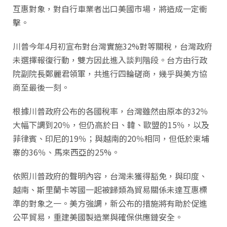
互惠對象，對自行車業者出口美國市場，將造成一定衝
擊。
川普今年4月初宣布對台灣實施32%對等關稅，台灣政府
未選擇報復行動，雙方因此進入談判階段。台方由行政
院副院長鄭麗君領軍，共進行四輪磋商，幾乎與美方協
商至最後一刻。
根據川普政府公布的各國稅率，台灣雖然由原本的32％
大幅下調到20％，但仍高於日、韓、歐盟的15％，以及
菲律賓、印尼的19％；與越南的20％相同，但低於柬埔
寨的36％、馬來西亞的25%。
依照川普政府的聲明內容，台灣未獲得豁免，與印度、
越南、斯里蘭卡等國一起被歸類為貿易關係未達互惠標
準的對象之一。美方強調，新公布的措施將有助於促進
公平貿易，重建美國製造業與確保供應鏈安全。