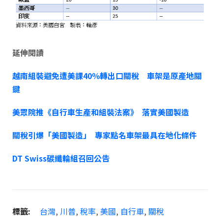
延伸閱讀
越南組裝避免遭美課40％轉出口關稅 車架是原產地關
鍵
美眾院推《自行車生產和組裝法案》 落實美國製造
關稅引爆「美國製造」 專家點名車架最具在地化條件
DT Swiss碳纖輪組召回公告
標籤:
台灣
,
川普
,
稅率
,
美國
,
自行車
,
關稅