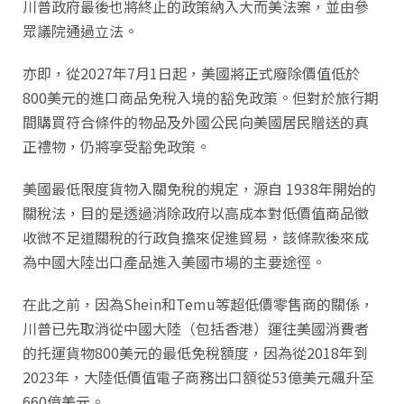
川普政府最後也將終止的政策納入大而美法案，並由參
眾議院通過立法。
亦即，從2027年7月1日起，美國將正式廢除價值低於
800美元的進口商品免稅入境的豁免政策。但對於旅行期
間購買符合條件的物品及外國公民向美國居民贈送的真
正禮物，仍將享受豁免政策。
美國最低限度貨物入關免稅的規定，源自 1938年開始的
關稅法，目的是透過消除政府以高成本對低價值商品徵
收微不足道關稅的行政負擔來促進貿易，該條款後來成
為中國大陸出口產品進入美國市場的主要途徑。
在此之前，因為Shein和Temu等超低價零售商的關係，
川普已先取消從中國大陸（包括香港）運往美國消費者
的托運貨物800美元的最低免稅額度，因為從2018年到
2023年，大陸低價值電子商務出口額從53億美元飆升至
660億美元。