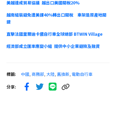
美越達成貿易協議 越出口美國關稅20%
越南組裝避免遭美課40％轉出口關稅 車架是原產地關
鍵
直擊法國里爾迪卡儂自行車全球總部 BTWIN Village
經濟部成立匯率應變小組 提供中小企業避險及融資
標籤:
中國
,
商務部
,
大陸
,
舊換新
,
電動自行車
分享: