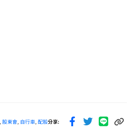
,
股東會
,
自行車
,
配股
分享: