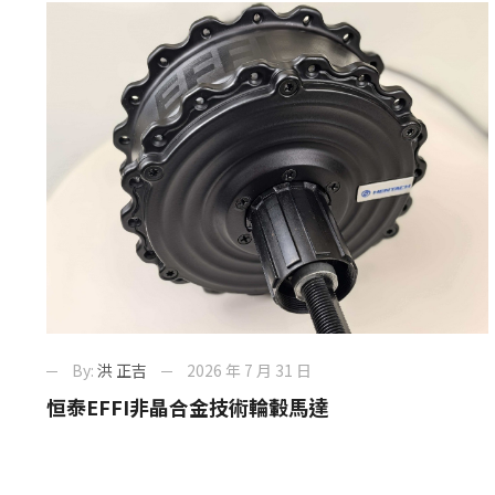
By:
洪 正吉
2026 年 7 月 31 日
恒泰EFFI非晶合金技術輪轂馬達