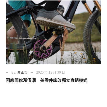
By:
洪 正吉
2025 年 12 月 30 日
因應關稅漲價潮 美零件廠改獨立直銷模式