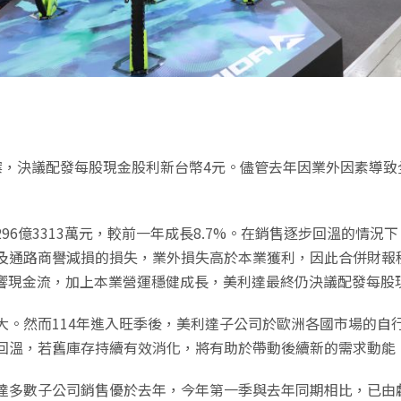
分配案，決議配發每股現金股利新台幣4元。儘管去年因業外因素導
96億3313萬元，較前一年成長8.7%。在銷售逐步回溫的情況下
通路商譽減損的損失，業外損失高於本業獲利，因此合併財報稅前虧
影響現金流，加上本業營運穩健成長，美利達最終仍決議配發每股
大。然而114年進入旺季後，美利達子公司於歐洲各國市場的自
回溫，若舊庫存持續有效消化，將有助於帶動後續新的需求動能
達多數子公司銷售優於去年，今年第一季與去年同期相比，已由