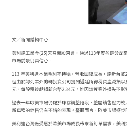
文／新聞編輯中心
美利達工業今(25)天召開股東會，通過113年度盈餘
市場前景仍具信心。
113 年美利達本業毛利率持穩，營收回復成長，達新台幣2
但由於認列業外的轉投資公司提列遞延所得稅資產減損以及
元，每股稅後虧損新台幣2.34元。惟因該等業外損失不
過去一年歐美市場仍處於庫存調整階段，整體銷售壓力較
新車種的銷售仍有不錯的表現。整體而言，歐美市場逐步
美利達台灣廠受惠於歐美市場成長帶來新訂單需求，美利