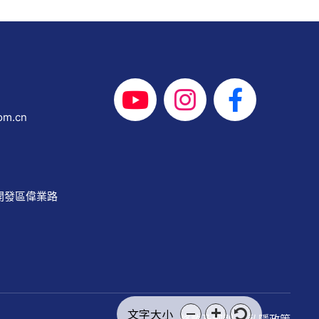
om.cn
開發區偉業路
文字大小