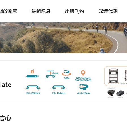
關於輪彥
最新訊息
出版刊物
媒體代銷
自行車&電動車市場快訊
單車誌 Cycling 
Bike & E-Bike Market
簡體版 單車志 Bicy
Update
戶外探索 Outsid
主題書籍
信心