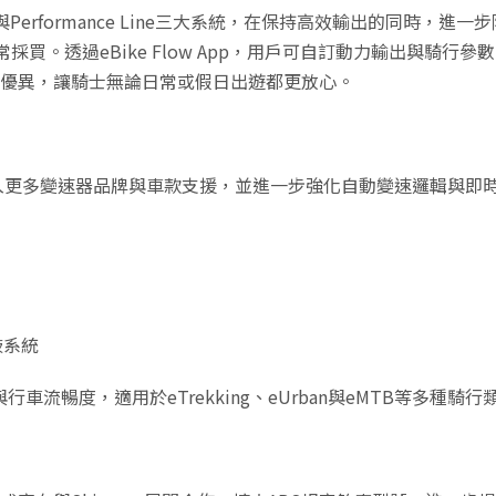
ne Speed與Performance Line三大系統，在保持高效輸出的同時，
。透過eBike Flow App，用戶可自訂動力輸出與騎行參
航表現優異，讓騎士無論日常或假日出遊都更放心。
正式納入更多變速器品牌與車款支援，並進一步強化自動變速邏輯與即
鼓系統
車流暢度，適用於eTrekking、eUrban與eMTB等多種騎行