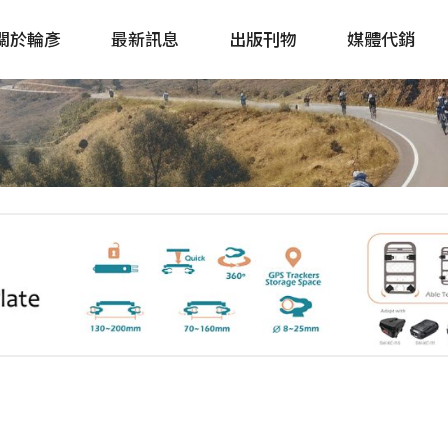
關於輪彥
最新訊息
出版刊物
媒體代銷
自行車&電動車市場快訊
單車誌 Cycling 
Bike & E-Bike Market
簡體版 單車志 Bicy
Update
戶外探索 Outsid
主題書籍