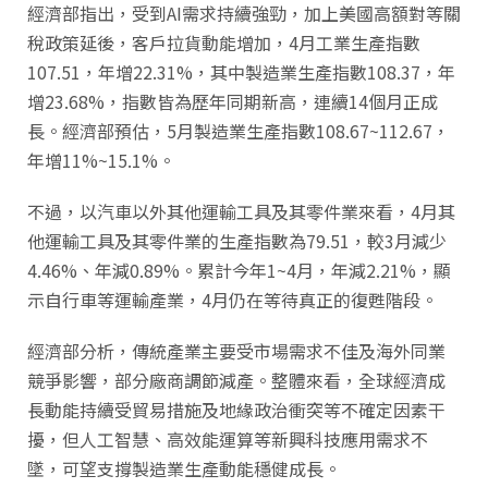
經濟部指出，受到AI需求持續強勁，加上美國高額對等關
稅政策延後，客戶拉貨動能增加，4月工業生產指數
107.51，年增22.31%，其中製造業生產指數108.37，年
增23.68%，指數皆為歷年同期新高，連續14個月正成
長。經濟部預估，5月製造業生產指數108.67~112.67，
年增11%~15.1%。
不過，以汽車以外其他運輸工具及其零件業來看，4月其
他運輸工具及其零件業的生產指數為79.51，較3月減少
4.46%、年減0.89%。累計今年1~4月，年減2.21%，顯
示自行車等運輸產業，4月仍在等待真正的復甦階段。
經濟部分析，傳統產業主要受市場需求不佳及海外同業
競爭影響，部分廠商調節減產。整體來看，全球經濟成
長動能持續受貿易措施及地緣政治衝突等不確定因素干
擾，但人工智慧、高效能運算等新興科技應用需求不
墜，可望支撐製造業生產動能穩健成長。