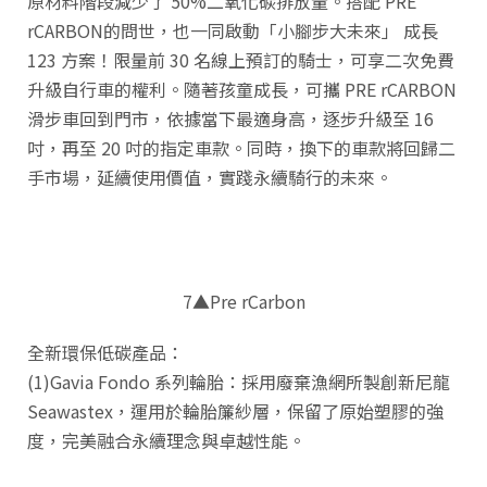
原材料階段減少了 50%二氧化碳排放量。搭配 PRE
rCARBON的問世，也一同啟動「小腳步大未來」 成長
123 方案！限量前 30 名線上預訂的騎士，可享二次免費
升級自行車的權利。隨著孩童成長，可攜 PRE rCARBON
滑步車回到門市，依據當下最適身高，逐步升級至 16
吋，再至 20 吋的指定車款。同時，換下的車款將回歸二
手市場，延續使用價值，實踐永續騎行的未來。
7▲Pre rCarbon
全新環保低碳產品：
(1)Gavia Fondo 系列輪胎：採用廢棄漁網所製創新尼龍
Seawastex，運用於輪胎簾紗層，保留了原始塑膠的強
度，完美融合永續理念與卓越性能。