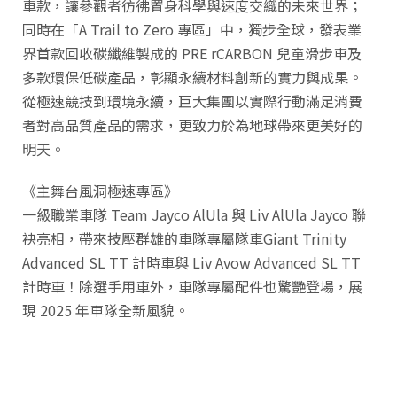
車款，讓參觀者彷彿置身科學與速度交織的未來世界；
同時在「A Trail to Zero 專區」中，獨步全球，發表業
界首款回收碳纖維製成的 PRE rCARBON 兒童滑步車及
多款環保低碳產品，彰顯永續材料創新的實力與成果。
從極速競技到環境永續，巨大集團以實際行動滿足消費
者對高品質產品的需求，更致力於為地球帶來更美好的
明天。
《主舞台風洞極速專區》
一級職業車隊 Team Jayco AlUla 與 Liv AlUla Jayco 聯
袂亮相，帶來技壓群雄的車隊專屬隊車Giant Trinity
Advanced SL TT 計時車與 Liv Avow Advanced SL TT
計時車！除選手用車外，車隊專屬配件也驚艷登場，展
現 2025 年車隊全新風貌。