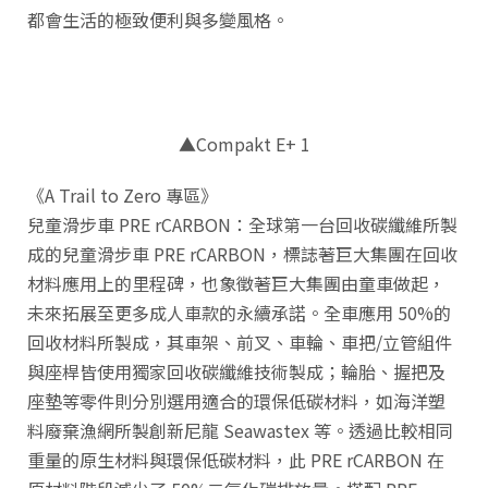
都會生活的極致便利與多變風格。
▲Compakt E+ 1
《A Trail to Zero 專區》
兒童滑步車 PRE rCARBON：全球第一台回收碳纖維所製
成的兒童滑步車 PRE rCARBON，標誌著巨大集團在回收
材料應用上的里程碑，也象徵著巨大集團由童車做起，
未來拓展至更多成人車款的永續承諾。全車應用 50%的
回收材料所製成，其車架、前叉、車輪、車把/立管組件
與座桿皆使用獨家回收碳纖維技術製成；輪胎、握把及
座墊等零件則分別選用適合的環保低碳材料，如海洋塑
料廢棄漁網所製創新尼龍 Seawastex 等。透過比較相同
重量的原生材料與環保低碳材料，此 PRE rCARBON 在