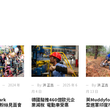
By:
洪 正吉
2024 年
By:
洪 正吉
2025 年 6
月 13 日
月 4 日
英Muddyf
ark
德國擬推460億歐元企
型進軍印度
sh粉絲見面會
業減稅 電動車受惠