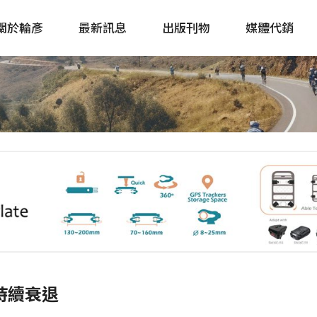
關於輪彥
最新訊息
出版刊物
媒體代銷
自行車&電動車市場快訊
單車誌 Cycling 
Bike & E-Bike Market
簡體版 單車志 Bicy
Update
戶外探索 Outsid
主題書籍
量持續衰退