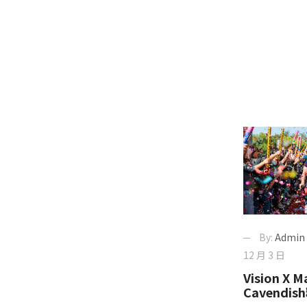
By:
Admin
12 月 3 日
Vision X M
Cavendi