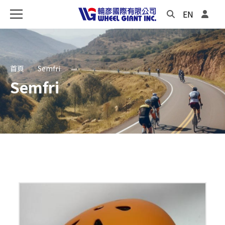
EN
首頁
Semfri
Semfri