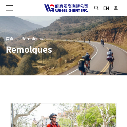
EN
首頁
Remolques
Remolques