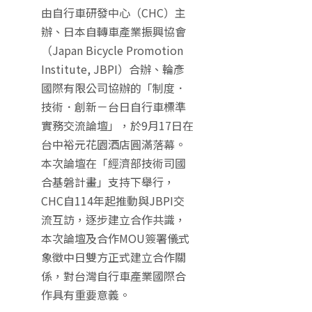
由自行車研發中心（CHC）主
辦、日本自轉車產業振興協會
（Japan Bicycle Promotion
Institute, JBPI）合辦、輪彥
國際有限公司協辦的「制度．
技術．創新－台日自行車標準
實務交流論壇」，於9月17日在
台中裕元花園酒店圓滿落幕。
本次論壇在「經濟部技術司國
合基磐計畫」支持下舉行，
CHC自114年起推動與JBPI交
流互訪，逐步建立合作共識，
本次論壇及合作MOU簽署儀式
象徵中日雙方正式建立合作關
係，對台灣自行車產業國際合
作具有重要意義。