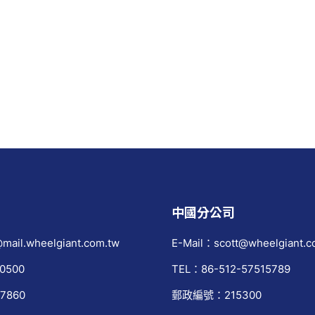
中國分公司
mail.wheelgiant.com.tw
E-Mail：scott@wheelgiant.c
0500
TEL：86-512-57515789
7860
郵政編號：215300