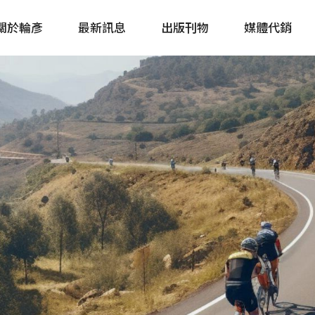
關於輪彥
最新訊息
出版刊物
媒體代銷
自行車&電動車市場快訊
單車誌 Cycling 
Bike & E-Bike Market
簡體版 單車志 Bicy
Update
戶外探索 Outsid
主題書籍