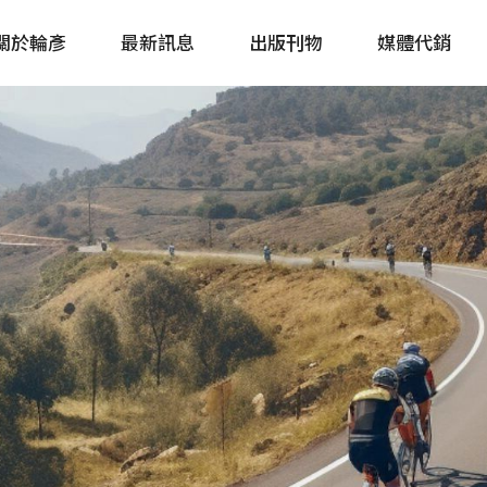
關於輪彥
最新訊息
出版刊物
媒體代銷
自行車&電動車市場快訊
單車誌 Cycling 
Bike & E-Bike Market
簡體版 單車志 Bicy
Update
戶外探索 Outsid
主題書籍