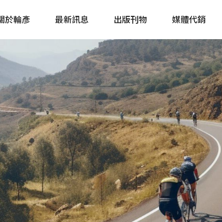
關於輪彥
最新訊息
出版刊物
媒體代銷
自行車&電動車市場快訊
單車誌 Cycling 
Bike & E-Bike Market
簡體版 單車志 Bicy
Update
戶外探索 Outsid
主題書籍