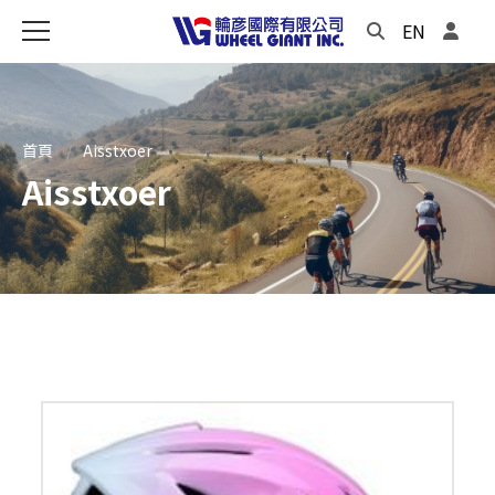
EN
首頁
Aisstxoer
Aisstxoer