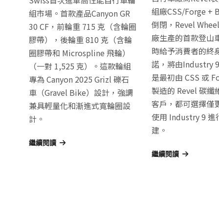
Swiss首次進軍高性能自行車輪
組廠CSS/Forge + 
組市場。首款產品Canyon GR
倒閉，Revel Whee
30 CF，前輪重 715 克（含輪圈
廠生產的首款登山
膠帶），後輪重 810 克（含輪
時給予消費者的終
圈膠帶和 Microspline 飛輪）
諾，將由Industr
（一對 1,525 克）。這款輪組
是最初由 CSS 或 Fo
專為 Canyon 2025 Grizl 礫石
製造的 Revel 碳
車（Gravel Bike）設計，強調
客戶，都可選擇僅
兼具輕量化和漸進式寬輪圈設
使用 Industry 9
計。
建。
繼續閱讀
繼續閱讀