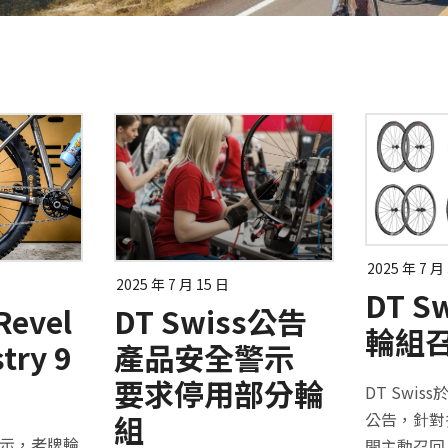
2025 年 7 月
2025 年 7 月 15 日
DT S
evel
DT Swiss公告
輪組
try 9
產品安全警示
要求停用部分輪
DT Swis
組
公告，針對
表示，老牌輪
開主動召回