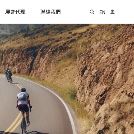
展會代理
聯絡我們
EN
Update
年度記事本
cling
e