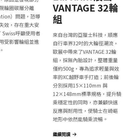
VANTAGE 32輪
現輪圈碳層分離
組
nation）問題，恐導
失效，存在重大安
 Swiss呼籲使用者
來自台灣的亞獵士科技，順應
用受影響輪組並進
自行車界32吋的大輪徑潮流，
。
歐展中帶來了VANTAGE 32輪
組，採無內胎設計，整體重量
僅約500g，專為追求輕量與效
率的XC越野車手打造；前後輪
分別採用15×110mm 與
12×148mm標準規格，提升騎
乘穩定性的同時，亦兼顧快速
反應與耐用性，使騎士在崎嶇
地形中依然能騎乘流暢。
繼續閱讀