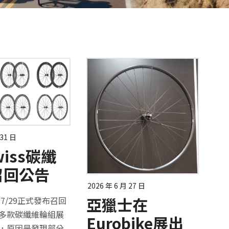
 31 日
wiss碳纖
召回公告
2026 年 6 月 27 日
亞獵士在
s於7/29正式發布召回
多款碳纖維輪組展
Eurobike展出
，原因是發現部分