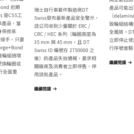
Bond 近期
產品可能出
瑞士自行車套件製造商DT
ls 是CSS工
（delami
Swiss發布最新產品安全警示，
車產品，當
致輪組結構
該公司收到少量關於 ERC /
身保修承
全風險。DT
CRC / HEC 系列（輪圈高度為
y 9接手，只要
立即停止使
35 mm 與 45 mm，且 DT
rge+Bond
行序號查驗
Swiss ID 編號在 2750000 之
纖維輪組損壞
後）的產品失效通報，要求相
更換輪圈或
繼續閱讀
關廠商及消費者立即停售、停
 進行全面重
用該批產品。
繼續閱讀