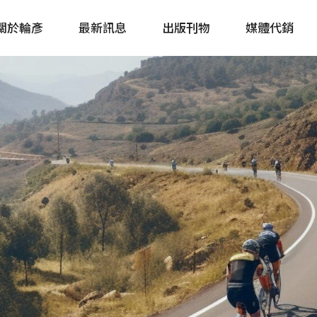
關於輪彥
最新訊息
出版刊物
媒體代銷
自行車&電動車市場快訊
單車誌 Cycling 
Bike & E-Bike Market
簡體版 單車志 Bicy
Update
戶外探索 Outsid
主題書籍