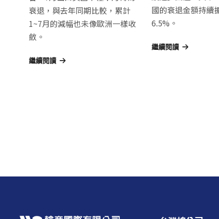
國的衰退金額持續
衰退，與去年同期比較，累計
6.5%。
1~7月的減幅也未像歐洲一樣收
斂。
繼續閱讀
繼續閱讀
文
章
導
覽