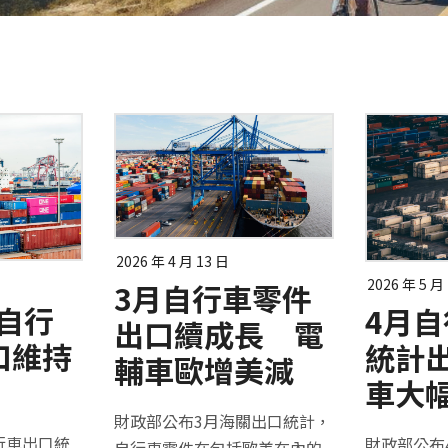
2026 年 4 月 13 日
2026 年 5 月
3月自行車零件
季自行
4月
出口續成長 電
口維持
統計
輔車歐增美減
車大
財政部公布3月海關出口統計，
行車出口統
財政部公布
自行車零件在包括歐美在內的