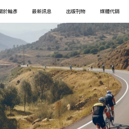
關於輪彥
最新訊息
出版刊物
媒體代銷
自行車&電動車市場快訊
單車誌 Cycling 
Bike & E-Bike Market
簡體版 單車志 Bicy
Update
戶外探索 Outsid
主題書籍