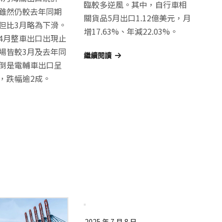
臨較多逆風。其中，自行車相
雖然仍較去年同期
關貨品5月出口1.12億美元，月
但比3月略為下滑。
增17.63%、年減22.03%。
4月整車出口出現止
場皆較3月及去年同
繼續閱讀
倒是電輔車出口呈
，跌幅逾2成。
2025 年 7 月 8 日