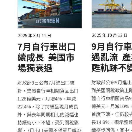
2025 年 10 月 13 日
2025 年 8 月 11 日
9月自行
7月自行車出口
遇亂流 
續成長 美國市
甦軌跡不
場獨衰退
財政部公布9月進
財政部9日公布7月進出口統
到美國關稅政策上
計，整體自行車相關貨品出口
體自行車相關貨品9月
1.28億美元，月增4%、年減
億美元，月減10%
22.4%，除了持續呈現月成長
首度下滑，但仍較
外，與去年同期相比的減幅也
長14.8%，顯示整
持續縮小。不過，受到關稅影
續逐步回溫。其中
響，7月出口美國不僅單月轉為