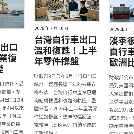
2026 年 7 月 10 日
2025 年 11 
台灣自行車出口
淡季很
車出口
溫和復甦！上半
自行
產業復
年零件撐盤
歐洲
變
財政部9日公布6月自行車出口
財政部公布
出口統計，受
統計，經歷長達三年的去庫存
受到美國關
路影響，整
寒冬後，台灣自行車產業已邁
大祭出暫扣
出口1.34
向結構性溫和復甦的軌道。整
淡季等因素
，是4月以來
體來看，2026年上半年呈現零
貨品10月出
去年同期成
件逆勢撐盤、整車微幅回溫、
減26.6%
體產業仍持
電輔車（E-Bike）持續承壓的
顯示整體產
，9月出口美
拉鋸格局。
值得注意的