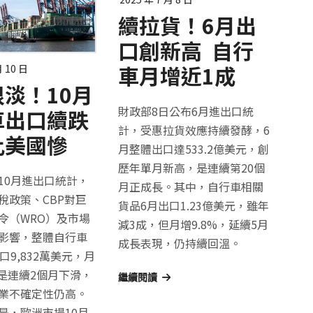
續拉貨！6月出
口創新高 自行
車月增近1成
月 10 日
淡！10月
財政部8日公布6月進出口統
車出口續跌
計，受惠拉貨效應持續發酵，6
比美國慘
月整體出口達533.2億美元，創
歷年單月新高，是連續第20個
10月進出口統計，
月正成長。其中，自行車相關
稅政策、CBP對巨
貨品6月出口1.23億美元，雖年
令（WRO）及市場
減3成，但月增9.8%，延續5月
影響，整體自行車
成長表現，仍持續回溫。
口9,832萬美元，月
，是連續2個月下滑，
繼續閱讀
業不確定性仍高。
是，歐洲市場10月