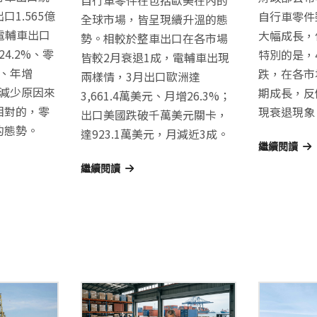
1.565億
自行車零件
全球市場，皆呈現續升溫的態
電輔車出口
大幅成長，
勢。相較於整車出口在各市場
24.2%、零
特別的是，
皆較2月衰退1成，電輔車出現
元、年增
跌，在各市
兩樣情，3月出口歐洲達
車減少原因來
期成長，反
3,661.4萬美元、月增26.3%；
相對的，零
現衰退現象
出口美國跌破千萬美元關卡，
的態勢。
達923.1萬美元，月減近3成。
繼續閱讀
繼續閱讀