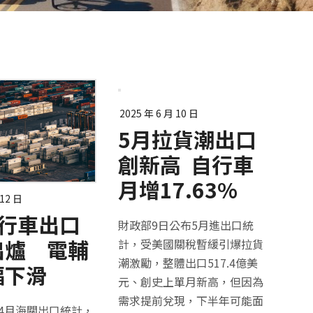
2025 年 6 月 10 日
5月拉貨潮出口
創新高 自行車
月增17.63%
 12 日
自行車出口
財政部9日公布5月進出口統
出爐 電輔
計，受美國關稅暫緩引爆拉貨
潮激勵，整體出口517.4億美
幅下滑
元、創史上單月新高，但因為
需求提前兌現，下半年可能面
4月海關出口統計，