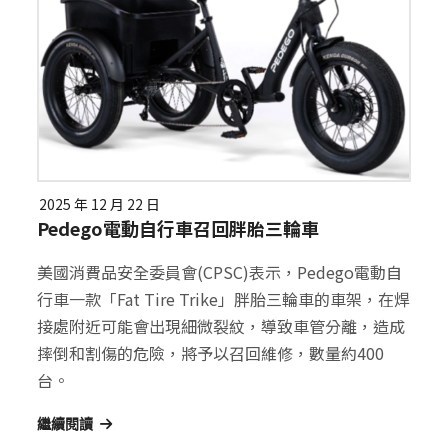
2025 年 12 月 22 日
Pedego電動自行車召回胖胎三輪車
美國消費品安全委員會(CPSC)表示，Pedego電動自
行車一款「Fat Tire Trike」胖胎三輪車的車架，在焊
接處附近可能會出現細微裂紋，導致車管分離，造成
摔倒和割傷的危險，將予以召回維修，數量約400
台。
繼續閱讀