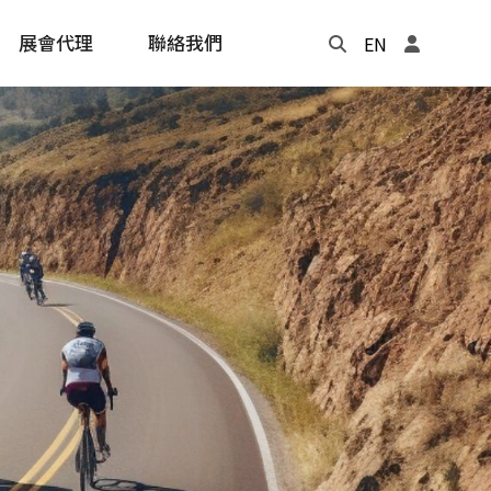
展會代理
聯絡我們
EN
Update
年度記事本
cling
e