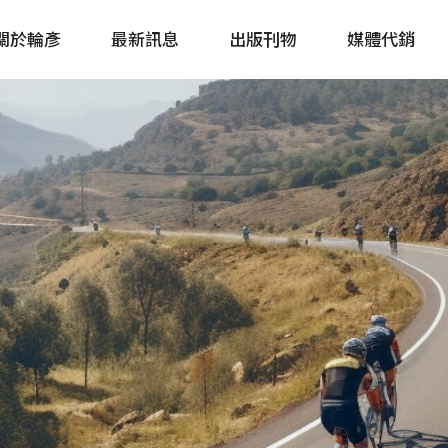
關於輪彥
最新訊息
出版刊物
媒體代銷
自行車&電動車市場快訊
單車誌 Cycling 
Bike & E-Bike Market
簡體版 單車志 Bicy
Update
戶外探索 Outsid
主題書籍