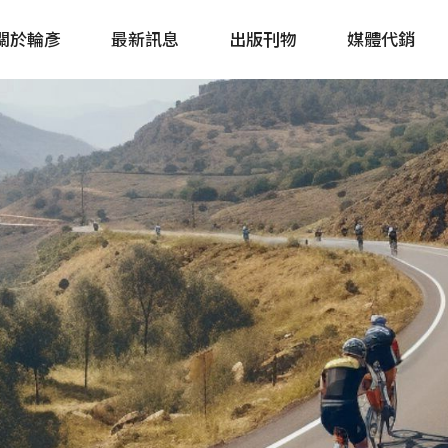
關於輪彥
最新訊息
出版刊物
媒體代銷
自行車&電動車市場快訊
單車誌 Cycling 
Bike & E-Bike Market
簡體版 單車志 Bicy
Update
戶外探索 Outsid
主題書籍