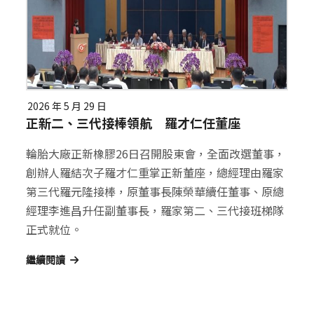
2026 年 5 月 29 日
正新二、三代接棒領航 羅才仁任董座
輪胎大廠正新橡膠26日召開股東會，全面改選董事，
創辦人羅結次子羅才仁重掌正新董座，總經理由羅家
第三代羅元隆接棒，原董事長陳榮華續任董事、原總
經理李進昌升任副董事長，羅家第二、三代接班梯隊
正式就位。
繼續閱讀