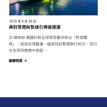
2025 年 4 月 24 日
美對等關稅暫緩引爆搶運潮
文 陳柏如 美國針對全球貿易夥伴祭出「對等關
稅」，造成全球震盪，儘管目前暫緩執行90天，卻已
在全球供應鏈中掀起…
繼續閱讀