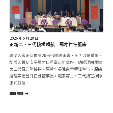
2026 年 5 月 29 日
正新二、三代接棒領航 羅才仁任董座
輪胎大廠正新橡膠26日召開股東會，全面改選董事，
創辦人羅結次子羅才仁重掌正新董座，總經理由羅家
第三代羅元隆接棒，原董事長陳榮華續任董事、原總
經理李進昌升任副董事長，羅家第二、三代接班梯隊
正式就位。
繼續閱讀