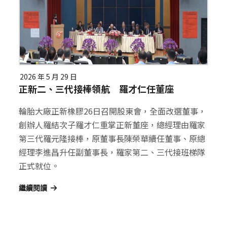
2026 年 5 月 29 日
正新二、三代接棒領航 羅才仁任董座
輪胎大廠正新橡膠26日召開股東會，全面改選董事，
創辦人羅結次子羅才仁重掌正新董座，總經理由羅家
第三代羅元隆接棒，原董事長陳榮華續任董事、原總
經理李進昌升任副董事長，羅家第二、三代接班梯隊
正式就位。
繼續閱讀