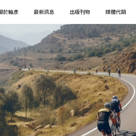
關於輪彥
最新訊息
出版刊物
媒體代銷
自行車&電動車市場快訊
單車誌 Cycling 
Bike & E-Bike Market
簡體版 單車志 Bicy
Update
戶外探索 Outsid
主題書籍