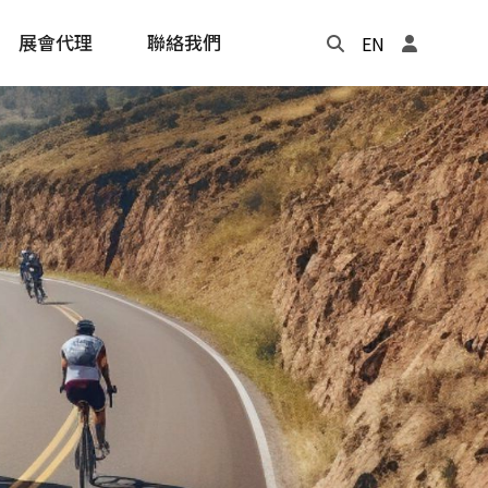
展會代理
聯絡我們
EN
Update
年度記事本
cling
e