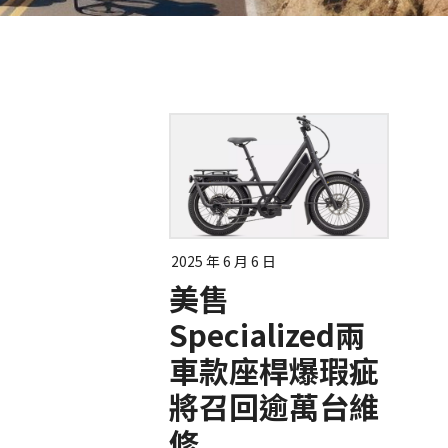
2025 年 6 月 6 日
美售
Specialized兩
車款座桿爆瑕疵
將召回逾萬台維
修