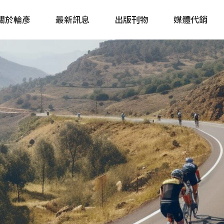
關於輪彥
最新訊息
出版刊物
媒體代銷
自行車&電動車市場快訊
單車誌 Cycling 
Bike & E-Bike Market
簡體版 單車志 Bicy
Update
戶外探索 Outsid
主題書籍