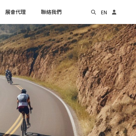
展會代理
聯絡我們
EN
Update
年度記事本
cling
e