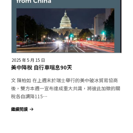
2025 年 5 月 15 日
美中降稅 自行車喘息90天
文 陳柏如 在上週末於瑞士舉行的美中破冰貿易協商
後，雙方本週一宣布達成重大共識，將彼此加徵的關
稅各自調降115…
繼續閱讀