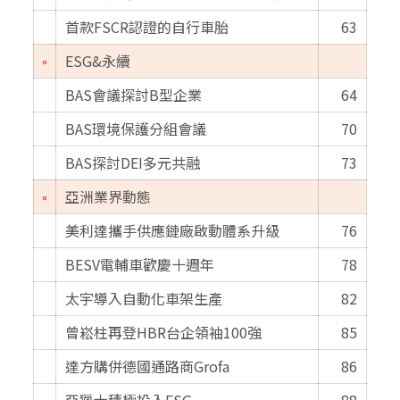
首款FSCR認證的自行車胎
63
ESG&永續
BAS會議探討B型企業
64
BAS環境保護分組會議
70
BAS探討DEI多元共融
73
亞洲業界動態
美利達攜手供應鏈廠啟動體系升級
76
BESV電輔車歡慶十週年
78
太宇導入自動化車架生產
82
曾崧柱再登HBR台企領袖100強
85
達方購併德國通路商Grofa
86
亞獵士積極投入ESG
88