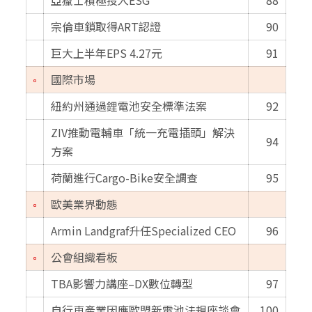
宗倫車鎖取得ART認證
90
巨大上半年EPS 4.27元
91
國際市場
紐約州通過鋰電池安全標準法案
92
ZIV推動電輔車「統一充電插頭」解決
94
方案
荷蘭進行Cargo-Bike安全調查
95
歐美業界動態
Armin Landgraf升任Specialized CEO
96
公會組織看板
TBA影響力講座–DX數位轉型
97
自行車產業因應歐盟新電池法規座談會
100