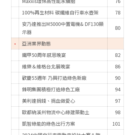
Maxxis環保高性能永續胎
76
100%再生材料 碳纖維自行車水壺架
78
安乃達推出M5000中置電機& DF130顯
80
示器
亞洲業界動態
鐵甲50周年感恩晚宴
82
維樂＆維格台北展晚宴
86
歡慶55週年 乃興打造綠色新廠
90
鋒明集團積極打造綠色工廠
94
美利達捐錢、捐血做愛心
97
歐都納溪州物流中心綠建築動土
98
凱智綠能的綠色出行方案
101
2024中國自行車電動車設計大賽＆時