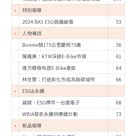
特別報導
2024 BAS ESG倡議論壇
53
人物專訪
Bonnie騎175公里慶祝75歲
56
陳鳳美：KTM深耕E-Bike市場
61
達方積極布建E-Bike產能
64
林世賢：打造彰化市成為無碳城市
66
ESG&永續
減碳、ESG標竿－台達電子
68
WBIA發表永續供應鏈計劃
73
新品報導