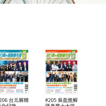
206 台北展精
#205 吳盈進解
彩全紀錄
碼產業十大挑