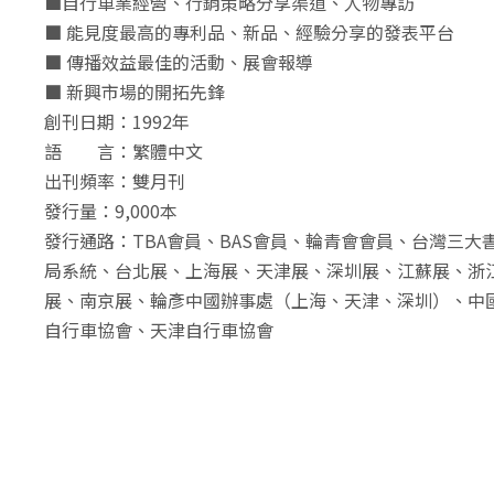
■自行車業經營、行銷策略分享渠道、人物專訪
■ 能見度最高的專利品、新品、經驗分享的發表平台
■ 傳播效益最佳的活動、展會報導
■ 新興市場的開拓先鋒
創刊日期：1992年
語 言：繁體中文
出刊頻率：雙月刊
發行量：9,000本
發行通路：TBA會員、BAS會員、輪青會會員、台灣三大
局系統、台北展、上海展、天津展、深圳展、江蘇展、浙
展、南京展、輪彥中國辦事處（上海、天津、深圳）、中
自行車協會、天津自行車協會