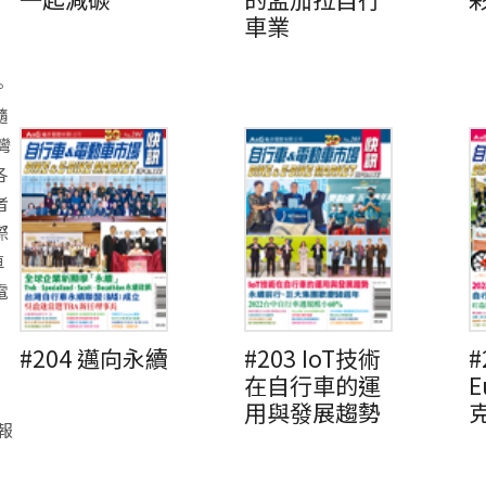
車業
。
隨
灣
各
者
際
車
電
#204 邁向永續
#203 IoT技術
#
在自行車的運
E
用與發展趨勢
報