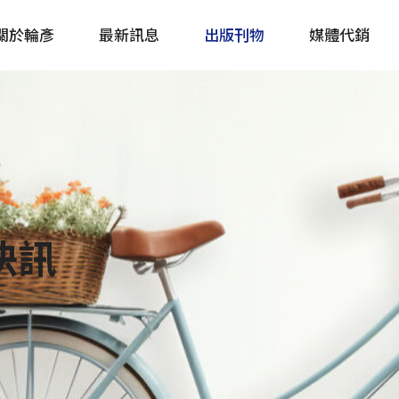
關於輪彥
最新訊息
出版刊物
媒體代銷
自行車&電動車市場快訊
單車誌 Cycling 
Bike & E-Bike Market
簡體版 單車志 Bicy
Update
戶外探索 Outsid
快訊
主題書籍