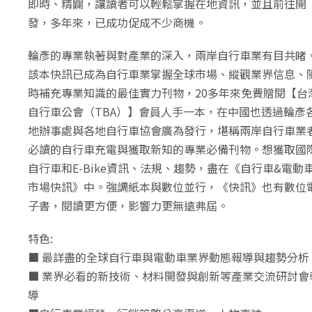
即時、精闢，讓讀者可以輕鬆掌握在地資訊，並且前往開
發，多年來，已成功促成不少商機。
輪彥的專業執著與對產業的深入，兩岸自行車業有目共睹
該本快訊已成為自行車業掌握全球市場、縱觀業界信息、
時補充專業知識的最佳實力刊物，20多年來免費贈閱【台
自行車公會（TBA）】會員人手一本，在中國也透過輪彥
地辦事處與各地自行車協會廣為發行，堪稱兩岸自行車業
必讀的自行車充電與獲取新知的專業必備刊物。想獲取國
自行車和E-Bike資訊、法規、趨勢，盡在《自行車&電動
市場快訊》中。強調紙本與數位並行，《快訊》也有數位
子書，閱讀更方便，影響力更無遠弗屆。
特色:
■ 最詳盡的全球自行車與電動車業界動態報導與趨勢分析
■ 業界必看的新技術、材料開發與創新等產業交流研討會
導