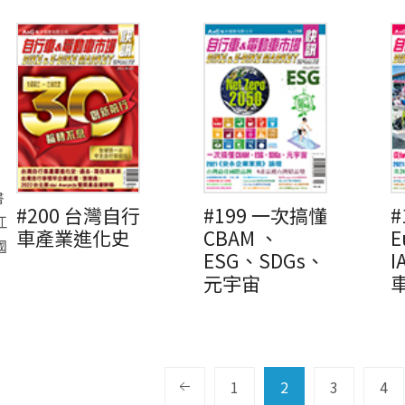
書
#200 台灣自行
#199 一次搞懂
#
江
車產業進化史
CBAM 、
E
國
ESG、SDGs、
元宇宙
1
2
3
4