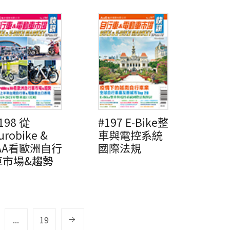
198 從
#197 E-Bike整
urobike &
車與電控系統
IAA看歐洲自行
國際法規
車市場&趨勢
...
19