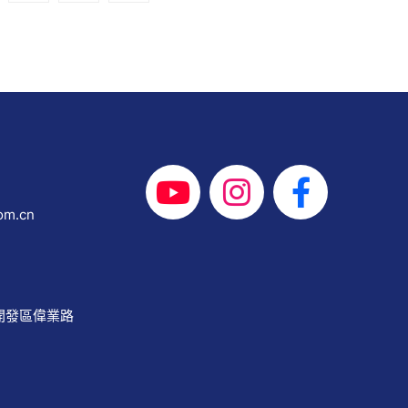
om.cn
開發區偉業路