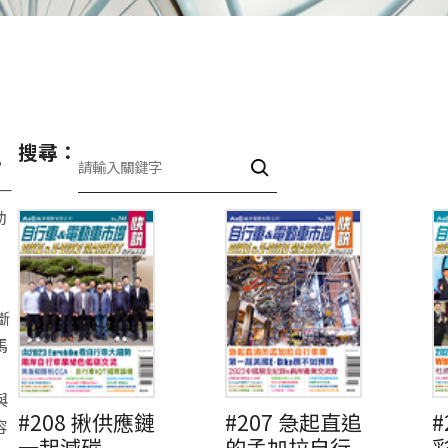
搜尋：
，
一
動
斷
馬
與
#208 揪供應鏈
#207 急起直追
#
容
一起減碳
的孟加拉自行