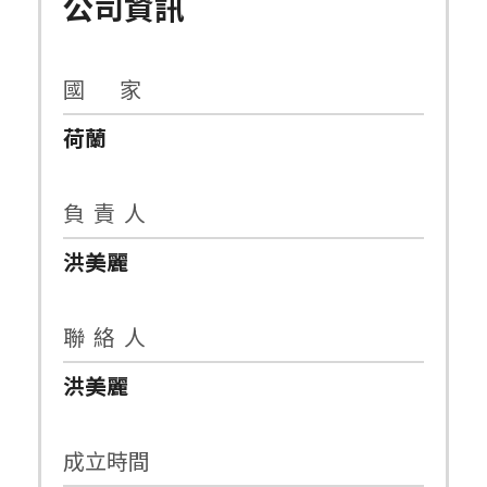
公司資訊
國 家
荷蘭
負 責 人
洪美麗
聯 絡 人
洪美麗
成立時間