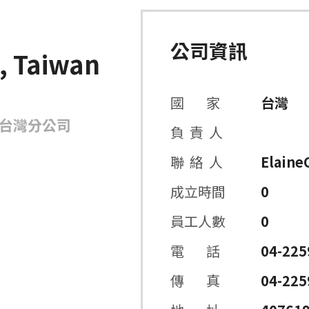
公司資訊
, Taiwan
國 家
台灣
台灣分公司
負 責 人
聯 絡 人
Elaine
成立時間
0
員工人數
0
電 話
04-225
傳 真
04-225