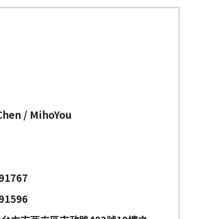
Chen / MihoYou
91767
91596