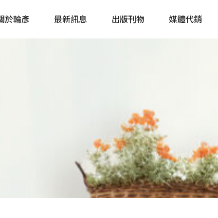
關於輪彥
最新訊息
出版刊物
媒體代銷
自行車&電動車市場快訊
單車誌 Cycling 
Bike & E-Bike Market
簡體版 單車志 Bicy
Update
戶外探索 Outsid
主題書籍