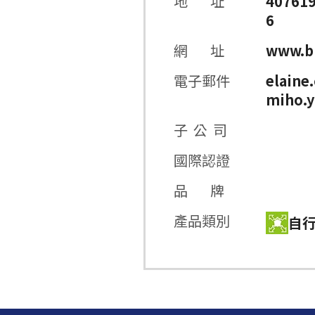
地 址
4076
6
網 址
www.b
電子郵件
elaine
miho.
子 公 司
國際認證
品 牌
產品類別
自