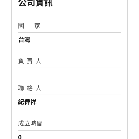
公司資訊
國 家
台灣
負 責 人
聯 絡 人
紀偉祥
成立時間
0